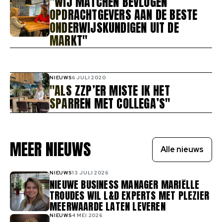
"WIJ MATCHEN BEVLOGEN
OPDRACHTGEVERS AAN DE BESTE
ONDERWIJSKUNDIGEN UIT DE
MARKT"
NIEUWS
6 JULI 2020
"ALS ZZP’ER MISTE IK HET
SPARREN MET COLLEGA’S"
MEER NIEUWS
Alle nieuws
NIEUWS
13 JULI 2026
NIEUWE BUSINESS MANAGER MARIËLLE
TROUDES WIL L&D EXPERTS MET PLEZIER
MEERWAARDE LATEN LEVEREN
NIEUWS
4 MEI 2026