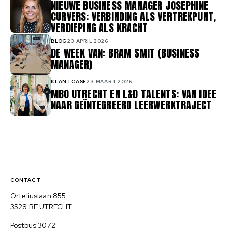
NIEUWE BUSINESS MANAGER JOSEPHINE
CURVERS: VERBINDING ALS VERTREKPUNT,
VERDIEPING ALS KRACHT
BLOG
23 APRIL 2026
DE WEEK VAN: BRAM SMIT (BUSINESS
MANAGER)
KLANTCASE
23 MAART 2026
MBO UTRECHT EN L&D TALENTS: VAN IDEE
NAAR GEÏNTEGREERD LEERWERKTRAJECT
Contact, verdere links en colofon
CONTACT
Bezoekadres
Orteliuslaan 855
3528 BE UTRECHT
Postadres
Postbus 3072