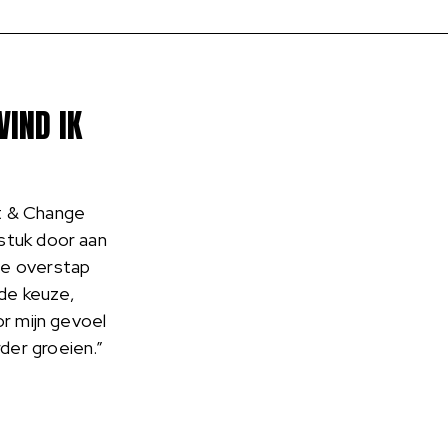
VIND IK
ct & Change
 stuk door aan
De overstap
de keuze,
or mijn gevoel
der groeien.”