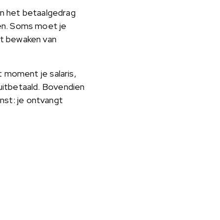
van het betaalgedrag
men. Soms moet je
et bewaken van
t moment je salaris,
uitbetaald. Bovendien
enst: je ontvangt