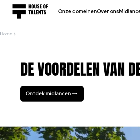
Onze domeinen
Over ons
Midlanc
Home
De voordelen van de ...
DE
VOORDELEN
VAN
D
Ontdek midlancen