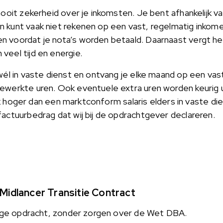
nooit zekerheid over je inkomsten. Je bent afhankelijk 
 kunt vaak niet rekenen op een vast, regelmatig inko
n voordat je nota’s worden betaald. Daarnaast vergt h
veel tijd en energie.
wél in vaste dienst en ontvang je elke maand op een vas
ewerkte uren. Ook eventuele extra uren worden keurig 
lijk hoger dan een marktconform salaris elders in vaste di
factuurbedrag dat wij bij de opdrachtgever declareren.
 Midlancer Transitie Contract
idige opdracht, zonder zorgen over de Wet DBA.