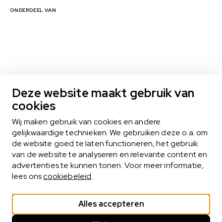
ONDERDEEL VAN
1000 EXPERTS BINNEN 16 DOMEINEN
Deze website maakt gebruik van
cookies
Bekijk alle domeinen
Wij maken gebruik van cookies en andere
gelijkwaardige technieken. We gebruiken deze o.a. om
de website goed te laten functioneren, het gebruik
MIDLANCEN
van de website te analyseren en relevante content en
Het midlance-model biedt het beste van twee werelden
advertenties te kunnen tonen. Voor meer informatie,
lees ons
cookiebeleid
.
Alles over midlancen
Alles accepteren