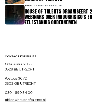
EVENT
17 SEPTEMBER 2025
HOUSE OF TALENTS ORGANISEERT 2
WEBINARS OVER INHUURRISICO'S EN
ZELFSTANDIG ONDERNEMEN
Contact, verdere links en colofon
CONTACT FORMULIER
Bezoekadres
Orteliuslaan 855
3528 BE UTRECHT
Postadres
Postbus 3072
3502 GB UTRECHT
030 - 890 54 00
office@houseoftalents.nl