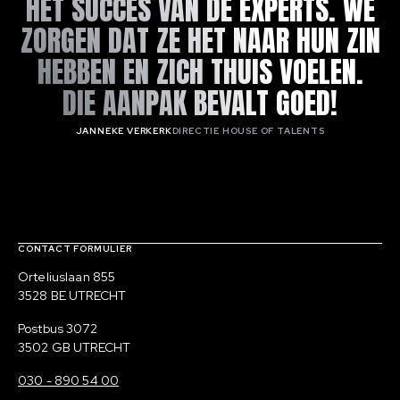
HET SUCCES VAN DE EXPERTS. WE
ZORGEN DAT ZE HET NAAR HUN ZIN
HEBBEN EN ZICH THUIS VOELEN.
DIE AANPAK BEVALT GOED!
JANNEKE VERKERK
DIRECTIE HOUSE OF TALENTS
Contact, verdere links en colofon
CONTACT FORMULIER
Bezoekadres
Orteliuslaan 855
3528 BE UTRECHT
Postadres
Postbus 3072
3502 GB UTRECHT
030 - 890 54 00