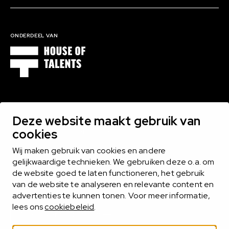
ONDERDEEL VAN
1000 EXPERTS BINNEN 16 DOMEINEN
Deze website maakt gebruik van
cookies
Bekijk alle domeinen
Wij maken gebruik van cookies en andere
gelijkwaardige technieken. We gebruiken deze o.a. om
de website goed te laten functioneren, het gebruik
MIDLANCEN
van de website te analyseren en relevante content en
Het midlance-model biedt het beste van twee werelden
advertenties te kunnen tonen. Voor meer informatie,
lees ons
cookiebeleid
.
Alles over midlancen