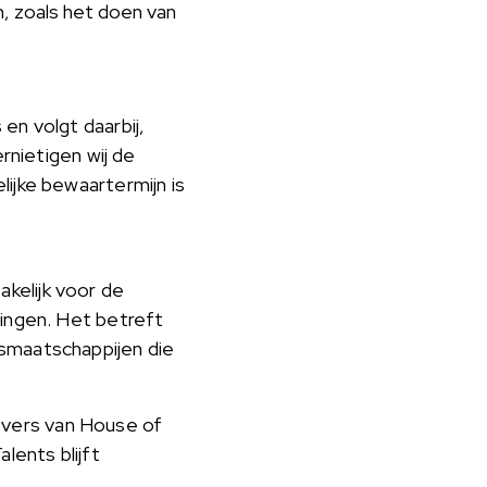
n, zoals het doen van
en volgt daarbij,
rnietigen wij de
ijke bewaartermijn is
kelijk voor de
tingen. Het betreft
gsmaatschappijen die
evers van House of
lents blijft