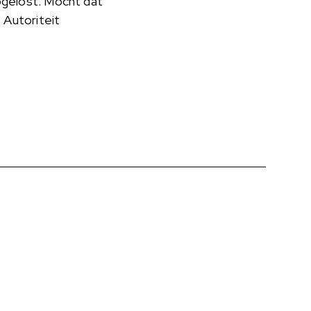
gelost. Mocht dat
e Autoriteit