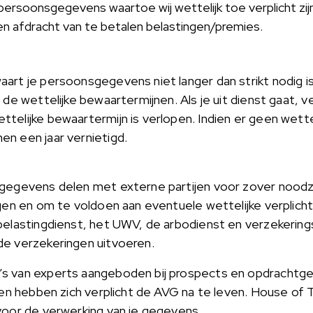
ersoonsgegevens waartoe wij wettelijk toe verplicht zij
en afdracht van te betalen belastingen/premies.
rt je persoonsgegevens niet langer dan strikt nodig is 
 de wettelijke bewaartermijnen. Als je uit dienst gaat, ve
telijke bewaartermijn is verlopen. Indien er geen wettel
n een jaar vernietigd.
gegevens delen met externe partijen voor zover noodza
ngen en om te voldoen aan eventuele wettelijke verplich
belastingdienst, het UWV, de arbodienst en verzekerin
de verzekeringen uitvoeren.
s van experts aangeboden bij prospects en opdrachtg
jen hebben zich verplicht de AVG na te leven. House of Ta
voor de verwerking van je gegevens.