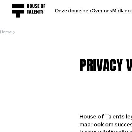
Onze domeinen
Over ons
Midlanc
Home
Privacy verklaring H...
PRIVACY 
House of Talents le
maar ook om succesv