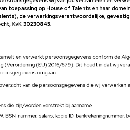
e persoonsgegevens wij van jou verzamelen en verwe
s van toepassing op House of Talents en haar domein
ents), de verwerkingsverantwoordelijke, gevestigd
echt, KvK 30230845.
rzamelt en verwerkt persoonsgegevens conform de Al
Verordening (EU) 2016/679). Dit houdt in dat wij vera
ersoonsgegevens omgaan.
overzicht van de persoonsgegevens die wij verwerken als
ns die zijn/worden verstrekt bij aanname
BSN-nummer, salaris, kopie ID, bankrekeningnummer, bet