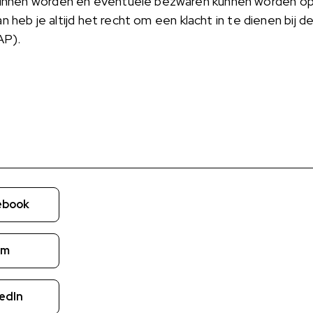
unnen worden en eventuele bezwaren kunnen worden op
an heb je altijd het recht om een klacht in te dienen bij d
AP).
ebook
om
edIn