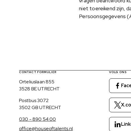
vragen beantwoord k
niet toereikend zijn, d
Persoonsgegevens (
Contact, verdere links en colofon
CONTACT FORMULIER
VOLG ONS
Bezoekadres
Orteliuslaan 855
Fac
3528 BE UTRECHT
Postadres
Postbus 3072
X.c
3502 GB UTRECHT
030 - 890 54 00
Link
office@houseoftalents.nl