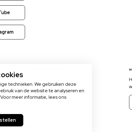
Tube
tagram
1000 EXPERTS BINNEN 16 DOMEINEN
M
cookies
H
Bekijk alle domeinen
dige technieken. We gebruiken deze
w
gebruik van de website te analyseren en
Voor meer informatie, lees ons
nstellen
ookies beheren