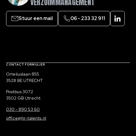
VERZUIMMANAGEMENT
Stuur een mail
‎06 - 233 32 911
LinkedI
Contact, verdere links en colofon
CONTACT FORMULIER
Bezoekadres
Orteliuslaan 855
3528 BE UTRECHT
Postadres
Postbus 3072
3502 GB Utrecht
030 - 890 53 60
office@hr-talents.nl