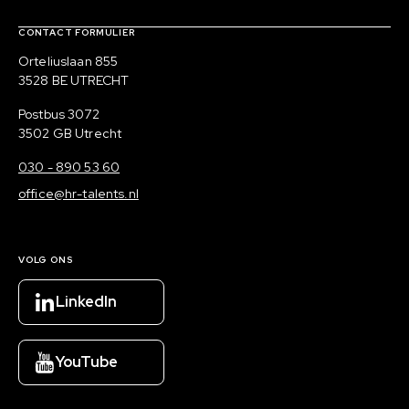
Contact, verdere links en colofon
CONTACT FORMULIER
Bezoekadres
Orteliuslaan 855
3528 BE UTRECHT
Postadres
Postbus 3072
3502 GB Utrecht
030 - 890 53 60
office@hr-talents.nl
VOLG ONS
LinkedIn
YouTube