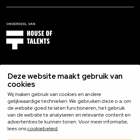
ONDERDEEL VAN
1000 EXPERTS BINNEN 16 DOMEINEN
Deze website maakt gebruik van
Bekijk alle domeinen
cookies
Wij maken gebruik van cookies en andere
gelijkwaardige technieken. We gebruiken deze o.a. om
de website goed te laten functioneren, het gebruik
MIDLANCEN
van de website te analyseren en relevante content en
Het midlance-model biedt het beste van twee werelden
advertenties te kunnen tonen. Voor meer informatie,
lees ons
cookiebeleid
.
Alles over midlancen