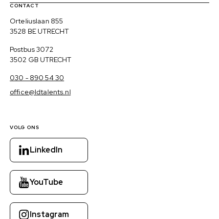
Contact, verdere links en colofon
CONTACT
Bezoekadres
Orteliuslaan 855
3528 BE UTRECHT
Postadres
Postbus 3072
3502 GB UTRECHT
030 - 890 54 30
office@ldtalents.nl
VOLG ONS
LinkedIn
YouTube
Instagram