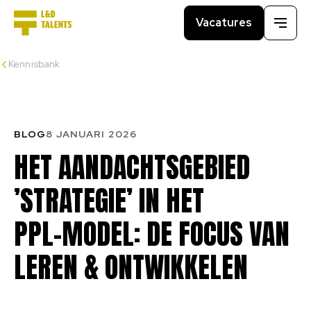
Vacatures
Menu
Kennisbank
BLOG
8 JANUARI 2026
HET
AANDACHTSGEBIED
’STRATEGIE’
IN
HET
PPL-MODEL:
DE
FOCUS
VAN
LEREN
&
ONTWIKKELEN