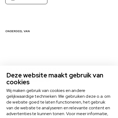
ONDERDEEL VAN
1000 EXPERTS BINNEN 16 DOMEINEN
Deze website maakt gebruik van
Bekijk alle domeinen
cookies
Wij maken gebruik van cookies en andere
gelijkwaardige technieken. We gebruiken deze o.a. om
de website goed te laten functioneren, het gebruik
MIDLANCEN
van de website te analyseren en relevante content en
Het midlance-model biedt het beste van twee werelden
advertenties te kunnen tonen. Voor meer informatie,