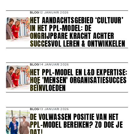
BLOG
12 JANUARI 2026
HET AANDACHTSGEBIED ‘CULTUUR’
IN HET PPL-MODEL: DE
ONGRIJPBARE KRACHT ACHTER
SUCCESVOL LEREN & ONTWIKKELEN
BLOG
14 JANUARI 2026
HET PPL-MODEL EN L&D EXPERTISE:
HOE 'MENSEN' ORGANISATIESUCCES
BEÏNVLOEDEN
BLOG
13 JANUARI 2026
DE VOLWASSEN POSITIE VAN HET
PPL-MODEL BEREIKEN? ZO DOE JE
DAT!