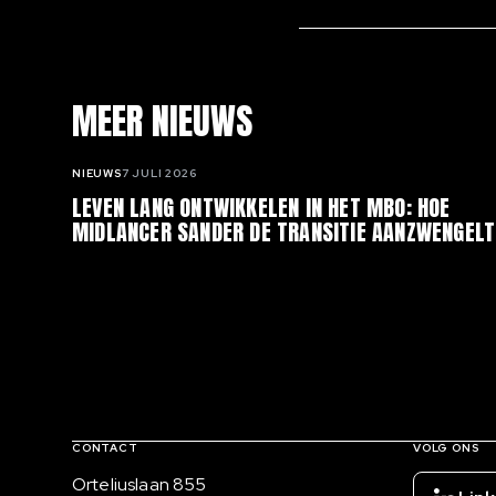
MEER NIEUWS
NIEUWS
7 JULI 2026
LEVEN LANG ONTWIKKELEN IN HET MBO: HOE
MIDLANCER SANDER DE TRANSITIE AANZWENGELT
Contact, verdere links en colofon
CONTACT
VOLG ONS
Bezoekadres
Orteliuslaan 855