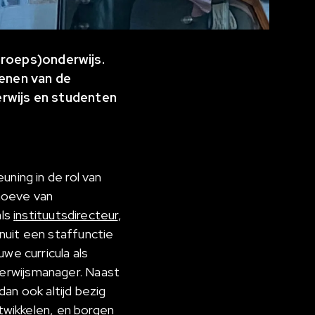
eroeps)onderwijs.
ienen van de
derwijs en studenten
uning in de rol van
hoeve van
als
i
nstituutsdirecteur
,
nuit een staffunctie
we curricula als
derwijsmanager. Naast
an ook altijd bezig
ntwikkelen, en borgen