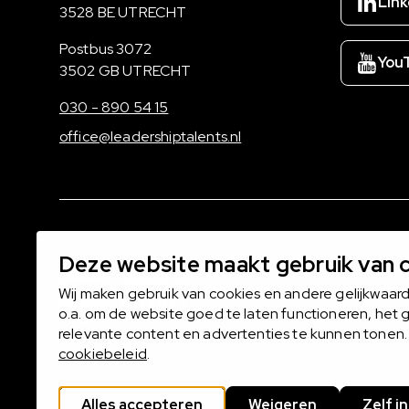
Link
3528 BE UTRECHT
Postadres
Postbus 3072
You
3502 GB UTRECHT
030 - 890 54 15
office@leadershiptalents.nl
ONDERDEEL VAN
Deze website maakt gebruik van 
Wij maken gebruik van cookies en andere gelijkwaar
o.a. om de website goed te laten functioneren, het 
relevante content en advertenties te kunnen tonen. 
cookiebeleid
.
Alles accepteren
Weigeren
Zelf i