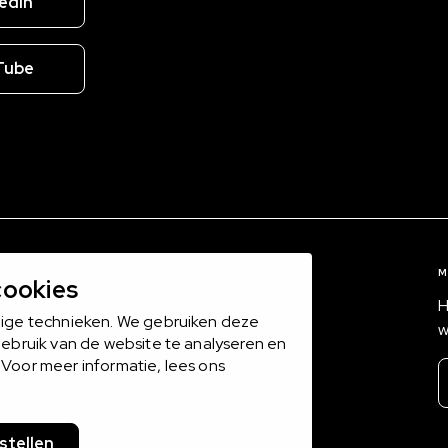
edIn
Tube
1000 EXPERTS BINNEN 16 DOMEINEN
M
cookies
H
Bekijk alle domeinen
dige technieken. We gebruiken deze
w
gebruik van de website te analyseren en
Voor meer informatie, lees ons
nstellen