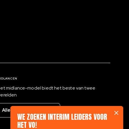
IDLANCEN
et midlance-model biedt het beste van twee
erelden
Alles over midlancen
WE ZOEKEN INTERIM LEIDERS VOOR
Clos
HET VO!