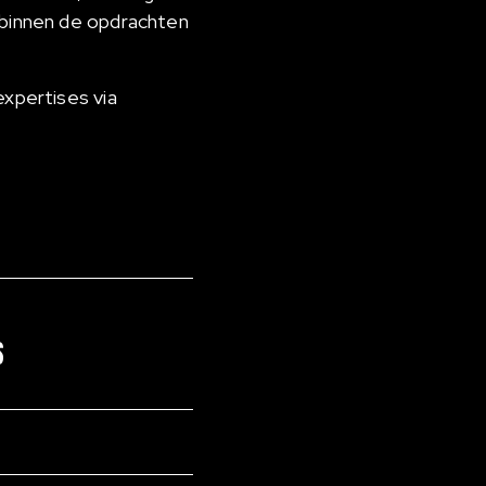
s binnen de opdrachten
expertises via
S