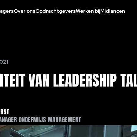
agers
Over ons
Opdrachtgevers
Werken bij
Midlancen
021
ITEIT
VAN
LEADERSHIP
TA
ORST
ANAGER ONDERWIJS MANAGEMENT