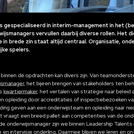
is gespecialiseerd in interim-management in het (b
jsmanagers vervullen daarbij diverse rollen. Het d
 in brede zin staat altijd centraal. Organisatie, on
ijke spelers.
 binnen de opdrachten kan divers zijn. Van teamonderste
ngsmanager
, het bijeen brengen van stakeholders ten be
ls
kwartiermaker
, het vertalen van strategie naar beleid 
n opleiding door accreditaties of inspectiebezoeken va
iding geven aan een onderwijsteam en opleiding naar nieu
et vraagt een breed pallet aan competenties van de on
 de onderwijsmanager zijn we binnen Leadership Talents d
e en intervisie onderling. Daarmee blijven we leren en o