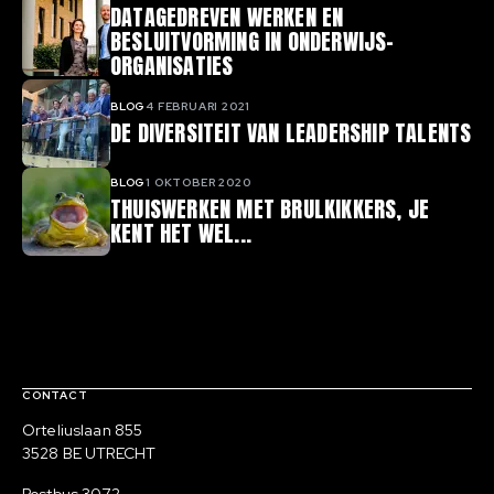
DATAGEDREVEN WERKEN EN
BESLUITVORMING IN ONDERWIJS-
ORGANISATIES
BLOG
4 FEBRUARI 2021
DE DIVERSITEIT VAN LEADERSHIP TALENTS
BLOG
1 OKTOBER 2020
THUISWERKEN MET BRULKIKKERS, JE
KENT HET WEL...
Contact, verdere links en colofon
CONTACT
Bezoekadres
Orteliuslaan 855
3528 BE UTRECHT
Postadres
Postbus 3072