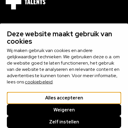
1000 EXPERTS BINNEN 16 DOMEINEN
Deze website maakt gebruik van
Bekijk alle domeinen
cookies
Wij maken gebruik van cookies en andere
gelijkwaardige technieken. We gebruiken deze o.a. om
de website goed te laten functioneren, het gebruik
MIDLANCEN
van de website te analyseren en relevante content en
Het midlance-model biedt het beste van twee werelden
advertenties te kunnen tonen. Voor meer informatie,
lees ons
cookiebeleid
.
Alles over midlancen
Alles accepteren
WE ZOEKEN INTERIM LEIDERS VOOR HET
Clo
Weigeren
Cookie statement
Privacy statement
VO!
Cookies beheren
Zelf instellen
Meer weten? Klik
hier!