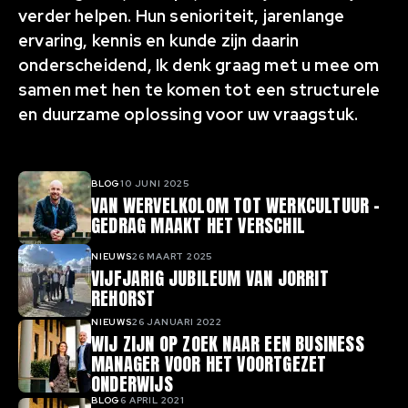
verder helpen. Hun senioriteit, jarenlange
ervaring, kennis en kunde zijn daarin
onderscheidend, Ik denk graag met u mee om
samen met hen te komen tot een structurele
en duurzame oplossing voor uw vraagstuk.
Gerelateerde artikelen
BLOG
10 JUNI 2025
VAN WERVELKOLOM TOT WERKCULTUUR -
GEDRAG MAAKT HET VERSCHIL
NIEUWS
26 MAART 2025
VIJFJARIG JUBILEUM VAN JORRIT
REHORST
NIEUWS
26 JANUARI 2022
WIJ ZIJN OP ZOEK NAAR EEN BUSINESS
MANAGER VOOR HET VOORTGEZET
ONDERWIJS
BLOG
6 APRIL 2021