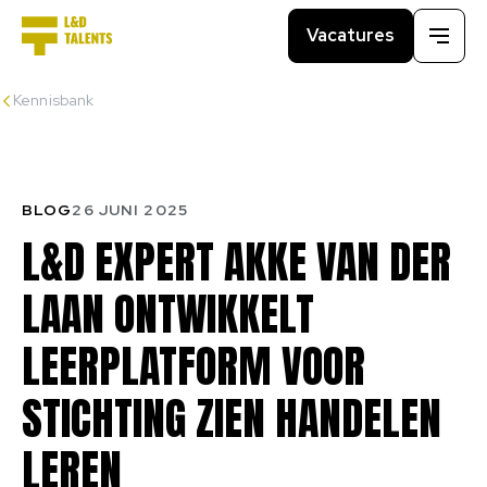
Vacatures
Menu
Kennisbank
BLOG
26 JUNI 2025
L&D
EXPERT
AKKE
VAN
DER
LAAN
ONTWIKKELT
LEERPLATFORM
VOOR
STICHTING
ZIEN
HANDELEN
LEREN