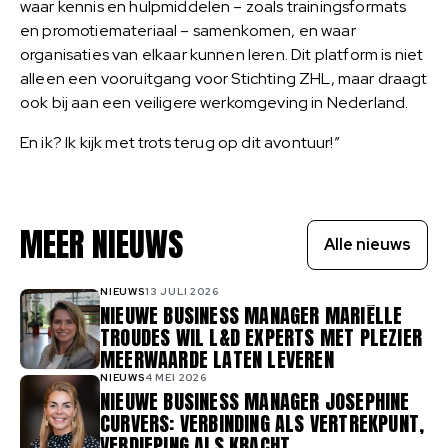
waar kennis en hulpmiddelen – zoals trainingsformats
en promotiemateriaal – samenkomen, en waar
organisaties van elkaar kunnen leren. Dit platform is niet
alleen een vooruitgang voor Stichting ZHL, maar draagt
ook bij aan een veiligere werkomgeving in Nederland.
En ik? Ik kijk met trots terug op dit avontuur!”
MEER NIEUWS
Alle nieuws
NIEUWS
13 JULI 2026
NIEUWE BUSINESS MANAGER MARIËLLE
TROUDES WIL L&D EXPERTS MET PLEZIER
MEERWAARDE LATEN LEVEREN
NIEUWS
4 MEI 2026
NIEUWE BUSINESS MANAGER JOSEPHINE
CURVERS: VERBINDING ALS VERTREKPUNT,
VERDIEPING ALS KRACHT