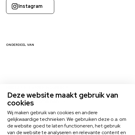
Instagram
ONDERDEEL VAN
1000 EXPERTS BINNEN 16 DOMEINEN
Deze website maakt gebruik van
cookies
Bekijk alle domeinen
Wij maken gebruik van cookies en andere
gelijkwaardige technieken. We gebruiken deze o.a. om
de website goed te laten functioneren, het gebruik
MIDLANCEN
van de website te analyseren en relevante content en
Het midlance-model biedt het beste van twee werelden