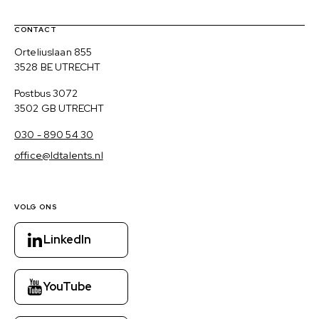
Contact, verdere links en colofon
CONTACT
Bezoekadres
Orteliuslaan 855
3528 BE UTRECHT
Postadres
Postbus 3072
3502 GB UTRECHT
030 - 890 54 30
office@ldtalents.nl
VOLG ONS
LinkedIn
YouTube