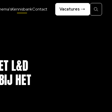
hema's
Kennisbank
Contact
Vacatures
Zoeken
ET
L&D
BIJ
HET