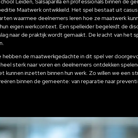
ool Leiden, Salsaparilla en professionals binnen de 
editie Maatwerk ontwikkeld. Het spel bestaat uit casus
kaarten waarmee deelnemers leren hoe ze maatwerk kunn
hun eigen werkcontext. Een spelleider begeleidt de dis
lag naar de praktijk wordt gemaakt. De kracht van het spe
en.
We hebben de maatwerkgedachte in dit spel ver doorgev
 heel sterk naar voren en deelnemers ontdekken spele
het kunnen inzetten binnen hun werk. Zo willen we een st
eëren binnen de gemeente: van reparatie naar preventi