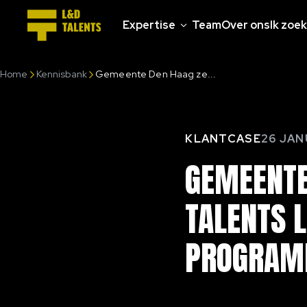
Expertise
Team
Over ons
Ik zoek
Home
Kennisbank
Gemeente Den Haag ze...
KLANTCASE
26 JAN
GEMEENT
TALENTS
PROGRA