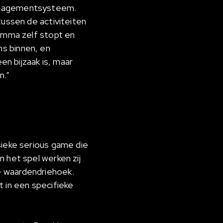
managementsysteem.
tussen de activiteiten
ramma zelf stopt en
s binnen, en
en bijzaak is, maar
n.”
sieke serious game die
 het spel werken zij
e waardendriehoek.
 in een specifieke