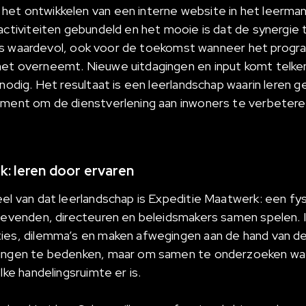
het ontwikkelen van een interne website in het leer
activiteiten gebundeld en het mooie is dat de synergie 
Dat is waardevol, ook voor de toekomst wanneer het prog
et overneemt. Nieuwe uitdagingen en input komt telken
 nodig. Het resultaat is een leerlandschap waarin leren ge
ument om de dienstverlening aan inwoners te verbetere
: leren door ervaren
eel van dat leerlandschap is Expeditie Maatwerk: een fy
ggevenden, directeuren en beleidsmakers samen spelen. In
ties, dilemma’s en maken afwegingen aan de hand van d
singen te bedenken, maar om samen te onderzoeken wat
elke handelingsruimte er is.