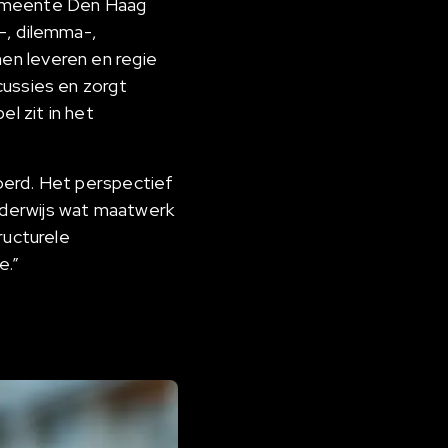
gemeente Den Haag
-, dilemma-,
en leveren en regie
cussies en zorgt
l zit in het
oerd. Het perspectief
nderwijs wat maatwerk
ructurele
e.”