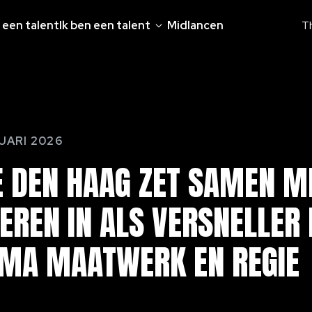
 een talent
Ik ben een talent
Midlancen
T
UARI 2026
E
DEN
HAAG
ZET
SAMEN
M
LEREN
IN
ALS
VERSNELLER
MMA
MAATWERK
EN
REGIE