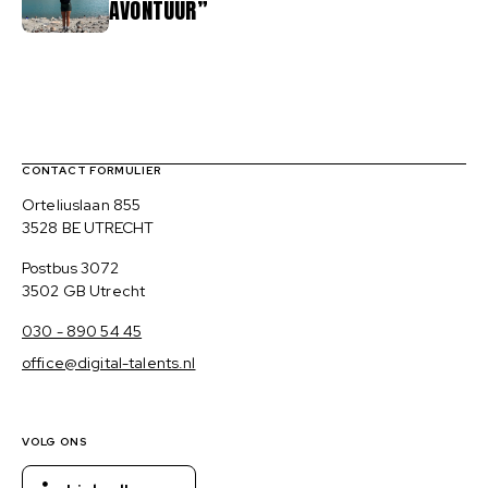
AVONTUUR”
Contact, verdere links en colofon
CONTACT FORMULIER
Bezoekadres
Orteliuslaan 855
3528 BE UTRECHT
Postadres
Postbus 3072
3502 GB Utrecht
030 - 890 54 45
office@digital-talents.nl
VOLG ONS