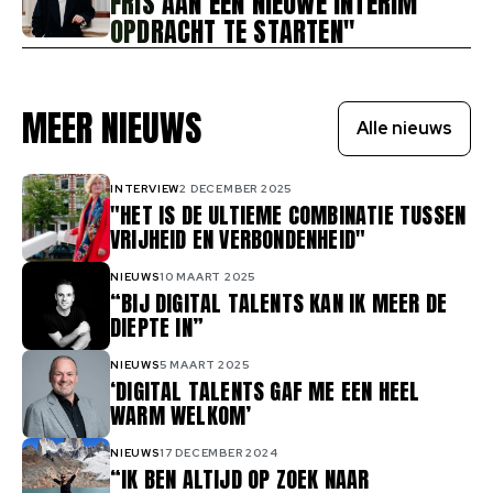
FRIS AAN EEN NIEUWE INTERIM
OPDRACHT TE STARTEN"
MEER NIEUWS
Alle nieuws
INTERVIEW
2 DECEMBER 2025
"HET IS DE ULTIEME COMBINATIE TUSSEN
VRIJHEID EN VERBONDENHEID"
NIEUWS
10 MAART 2025
“BIJ DIGITAL TALENTS KAN IK MEER DE
DIEPTE IN”
NIEUWS
5 MAART 2025
‘DIGITAL TALENTS GAF ME EEN HEEL
WARM WELKOM’
NIEUWS
17 DECEMBER 2024
“IK BEN ALTIJD OP ZOEK NAAR