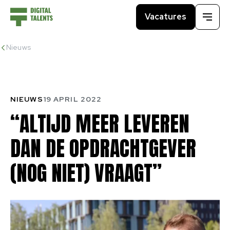
Vacatures
Menu
Nieuws
NIEUWS
19 APRIL 2022
“ALTIJD
MEER
LEVEREN
DAN
DE
OPDRACHTGEVER
(NOG
NIET)
VRAAGT”