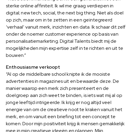
sterke online affiniteit. Ik wil me graag verdiepen in
digital; new tech, social, the next big thing. Niet als doel
op zich, maar om in te zetten in een geïntegreerd
‘verhaal’ vanuit merk, inzichten en data. Ik schaar dit zelf
onder de noemer customer experience op basis van
personalisatiemarketing. Digital Talents biedt mij de
mogelijkheden mijn expertise zelf in te richten en uit te
bouwen.”
Enthousiasme verkoopt
“Al op de middelbare school knipte ik de mooiste
advertenties in magazines uit en bewaarde deze. De
manier waarop een merk zich presenteert en de
doelgroep aan zich weet te binden, is iets wat mij al op
jonge leeftijd intrigeerde. Ik krijg er nog altijd veel
energie van om de creatieve noot te kraken vanuit het
merk, en om vanuit een briefing tot een concept te
komen. Door mijn positiviteit krijg ik mensen gemakkelijk
mee in mijn creatieve ideeën en plannen. Mijn