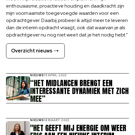
enthousiasme, proactieve houding en daadkracht zijn
mijn voornaamste toegevoegde waarden voor een
opdrachtgever. Daarbij probeer ik altijd meer te leveren
dan de interim opdracht vraagt, ook dat waarvan je als
opdrachtgever nu nog niet weet dat je het nodig hebt.”
Overzicht nieuws
NIEUWS
19 APRIL 2022
“HET MIDLANCEN BRENGT EEN
INTERESSANTE DYNAMIEK MET ZICH
MEE”
NIEUWS
18 MAART 2022
"HET GEEFT MIJ ENERGIE OM WEER