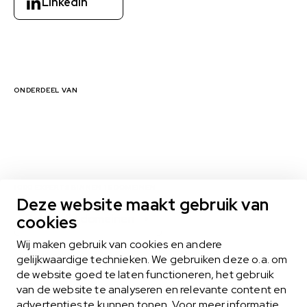
LinkedIn
ONDERDEEL VAN
1000 EXPERTS BINNEN 16 DOMEINEN
Deze website maakt gebruik van
cookies
Bekijk alle domeinen
Wij maken gebruik van cookies en andere
gelijkwaardige technieken. We gebruiken deze o.a. om
de website goed te laten functioneren, het gebruik
MIDLANCEN
van de website te analyseren en relevante content en
Het midlance-model biedt het beste van twee werelden
advertenties te kunnen tonen. Voor meer informatie,