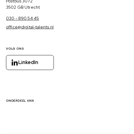
Postadres
Postbus 3072
3502 GB Utrecht
030 - 890 54 45
office@digital-talents.nl
VOLG ONS
LinkedIn
ONDERDEEL VAN