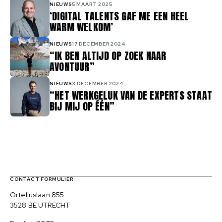
NIEUWS
5 MAART 2025
‘DIGITAL TALENTS GAF ME EEN HEEL
WARM WELKOM’
NIEUWS
17 DECEMBER 2024
“IK BEN ALTIJD OP ZOEK NAAR
AVONTUUR”
NIEUWS
3 DECEMBER 2024
“HET WERKGELUK VAN DE EXPERTS STAAT
BIJ MIJ OP ÉÉN”
Contact, verdere links en colofon
CONTACT FORMULIER
Bezoekadres
Orteliuslaan 855
3528 BE UTRECHT