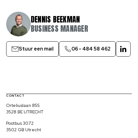
DENNIS BEEKMAN
BUSINESS MANAGER
Stuur een mail
06 - 484 58 462
Linke
Contact, verdere links en colofon
CONTACT
Bezoekadres
Orteliuslaan 855
3528 BE UTRECHT
Postadres
Postbus 3072
3502 GB Utrecht