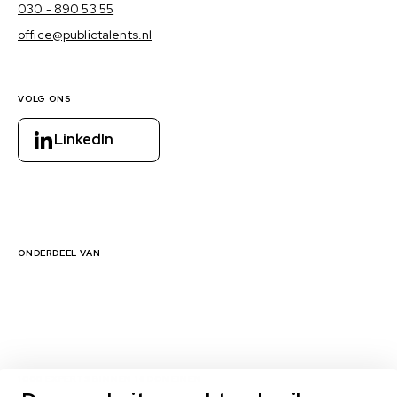
030 - 890 53 55
office@publictalents.nl
VOLG ONS
LinkedIn
ONDERDEEL VAN
1000 EXPERTS BINNEN 16 DOMEINEN