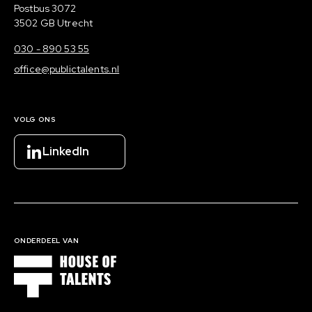
Postadres
Postbus 3072
3502 GB Utrecht
030 - 890 53 55
office@publictalents.nl
VOLG ONS
LinkedIn
ONDERDEEL VAN