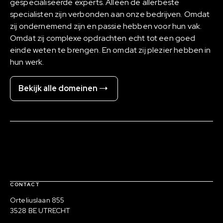
gespecialiseerde experts. Alleen de allerbeste
specialisten zijn verbonden aan onze bedrijven. Omdat
zij ondernemend zijn en passie hebben voor hun vak.
Omdat zij complexe opdrachten echt tot een goed
einde weten te brengen. En omdat zij plezier hebben in
hun werk.
Bekijk alle domeinen
Contact, verdere links en colofon
CONTACT
Bezoekadres
Orteliuslaan 855
3528 BE UTRECHT