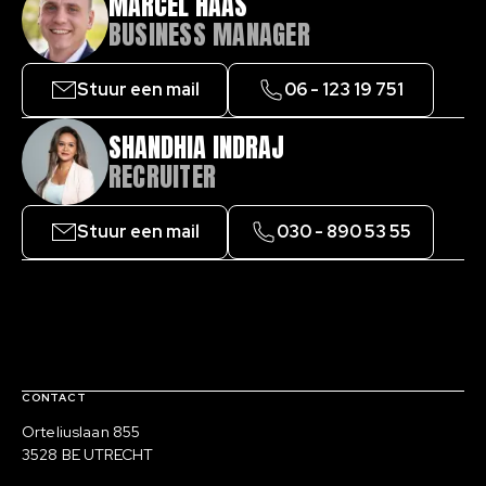
MARCEL HAAS
BUSINESS MANAGER
Stuur een mail
06 - 123 19 751
SHANDHIA INDRAJ
RECRUITER
Stuur een mail
030 - 890 53 55
Contact, verdere links en colofon
CONTACT
Bezoekadres
Orteliuslaan 855
3528 BE UTRECHT