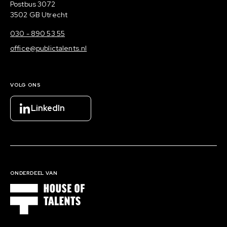
Postadres
Postbus 3072
3502 GB Utrecht
030 - 890 53 55
office@publictalents.nl
VOLG ONS
LinkedIn
ONDERDEEL VAN