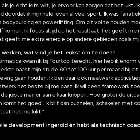
als je écht iets wilt, je ervoor kan zorgen dat het lukt. I
doordat ik mijn hele leven al veel sport. Ik was fanatie
in bodybuilding en powerlifting. Om dit vol te houden m
elf komen. Ik focus altijd op het resultaat: het geeft me 
t geeft me extra energie op andere gebieden zoals mij
n werken, wat vind je het leukst om te doen?
formatica kwam ik bij Fourtop terecht, hier heb ik enorm
werkte naast mijn studie 80 tot 100 uur per maand bij dit
ving gaan houden. Ik ben daar ook maatwerk applicati
atwerk het beste bij me past. Ik wil geen framework t
 de juiste manier aan elkaar knopen. Hoe groter de uitda
n komt het goed’. Ik blijf dan puzzelen, schakelen met co
otdat het me lukt.”
ile development ingerold én hebt als technisch coa