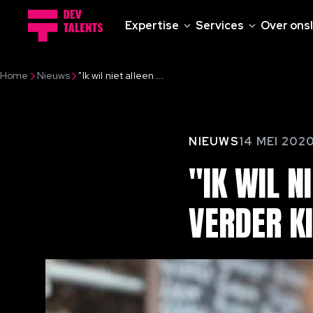
Expertise
Services
Over ons
Home
Nieuws
"Ik wil niet alleen ...
NIEUWS
14 MEI 202
"IK
WIL
N
VERDER
K