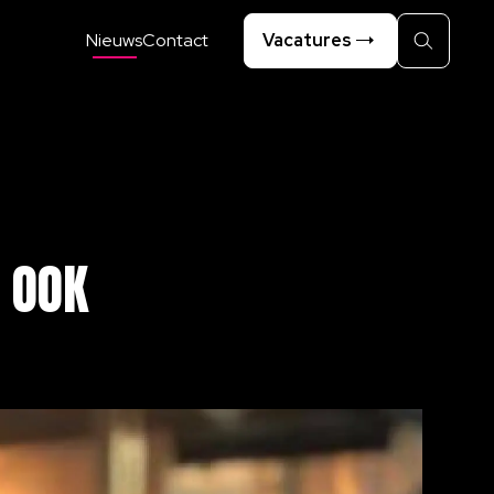
Nieuws
Contact
Vacatures
Zoeken
R
OOK