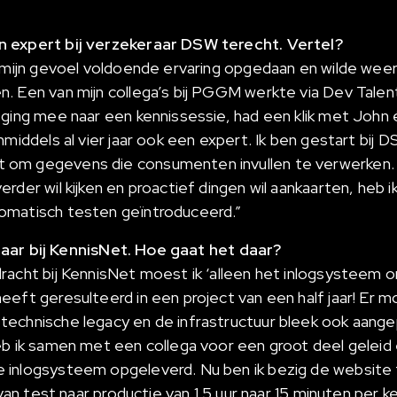
 expert bij verzekeraar DSW terecht. Vertel?
r mijn gevoel voldoende ervaring opgedaan en wilde weer
. Een van mijn collega’s bij PGGM werkte via Dev Talen
ging mee naar een kennissessie, had een klik met John é
nmiddels al vier jaar ook een expert. Ik ben gestart bij 
om gegevens die consumenten invullen te verwerken. O
rder wil kijken en proactief dingen wil aankaarten, heb ik
omatisch testen geïntroduceerd.”
5 jaar bij KennisNet. Hoe gaat het daar?
racht bij KennisNet moest ik ‘alleen het inlogsysteem
eft geresulteerd in een project van een half jaar! Er m
technische legacy en de infrastructuur bleek ook aan
eb ik samen met een collega voor een groot deel geleid
 inlogsysteem opgeleverd. Nu ben ik bezig de website
l van test naar productie van 1.5 uur naar 15 minuten per 