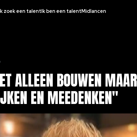
Ik zoek een talent
Ik ben een talent
Midlancen
0
IET
ALLEEN
BOUWEN
MAA
IJKEN
EN
MEEDENKEN"