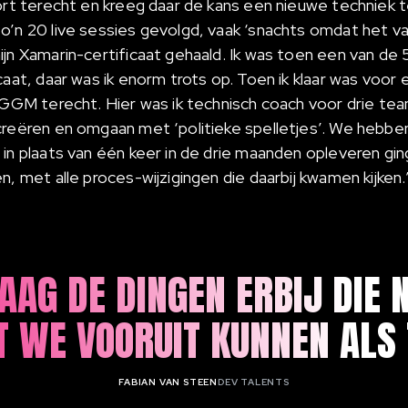
port terecht en kreeg daar de kans een nieuwe techniek t
o’n 20 live sessies gevolgd, vaak ‘snachts omdat het v
ijn Xamarin-certificaat gehaald. Ik was toen een van de
caat, daar was ik enorm trots op. Toen ik klaar was voor
PGGM terecht. Hier was ik technisch coach voor drie tea
creëren en omgaan met ‘politieke spelletjes’. We hebbe
 in plaats van één keer in de drie maanden opleveren g
n, met alle proces-wijzigingen die daarbij kwamen kijken.
AAG DE DINGEN ERBIJ DIE 
T WE VOORUIT KUNNEN ALS
FABIAN VAN STEEN
DEV TALENTS