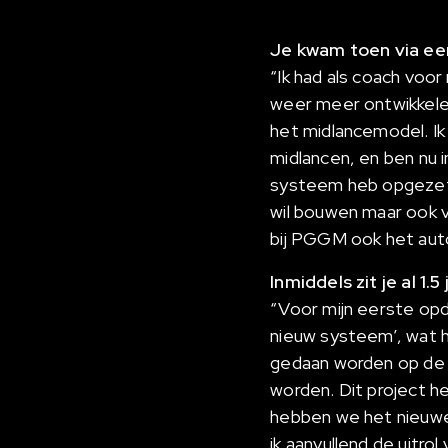
Je kwam toen via een
“Ik had als coach voo
weer meer ontwikkelen
het midlancemodel. Ik 
midlancen, en ben nu i
systeem heb opgezet 
wil bouwen maar ook ve
bij PGGM ook het aut
Inmiddels zit je al 1.
“Voor mijn eerste opd
nieuw systeem’, wat he
gedaan worden op de 
worden. Dit project h
hebben we het nieuwe
ik aanvullend de uitro