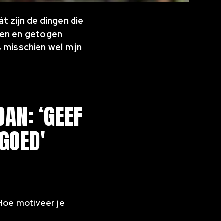
t zijn de dingen die
ren en getogen
s misschien wel mijn
DAN: ‘GEEF
GOED'
Hoe motiveer je