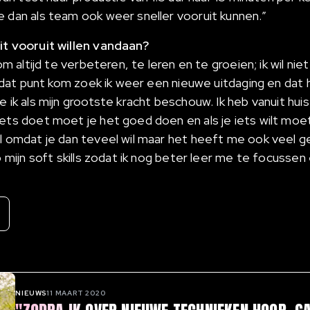
e dan als team ook weer sneller vooruit kunnen.”
it vooruit willen vandaan?
 om altijd te verbeteren, te leren en te groeien; ik wil n
 op dat punt kom zoek ik weer een nieuwe uitdaging en d
 ik als mijn grootste kracht beschouw. Ik heb vanuit huis 
iets doet moet je het goed doen en als je iets wilt moet
il omdat je dan teveel wil maar het heeft me ook veel
op mijn soft skills zodat ik nog beter leer me te focussen
NIEUWS
11 MAART 2020