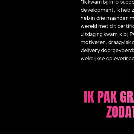
“Ik kwam bij Info sup
development. Ik heb z
heb in drie maanden m
wereld met dit certifi
uitdaging kwam ik bij 
motiveren, draagvlak 
delivery doorgevoerd:
wekelijkse opleveringe
IK PAK GR
ZODA