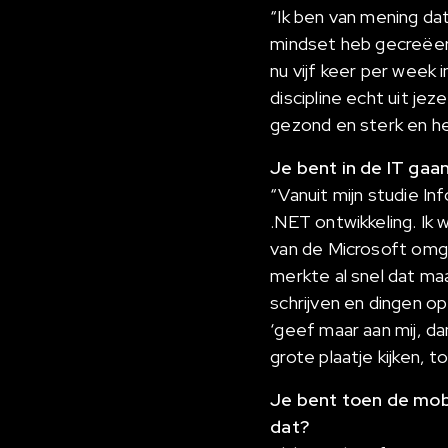
“Ik ben van mening dat 
mindset heb gecreëerd 
nu vijf keer per week 
discipline echt uit jez
gezond en sterk en he
Je bent in de IT gaa
“Vanuit mijn studie In
.NET ontwikkeling. Ik 
van de Microsoft omge
merkte al snel dat ma
schrijven en dingen op
‘geef maar aan mij, da
grote plaatje kijken, t
Je bent toen de mob
dat?