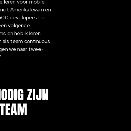
e leren voor mobile
anuit Amerika kwam en
 500 developers ter
 een volgende
ms en heb ik leren
n als team continuous
ingen we naar twee-
”
NODIG ZIJN
 TEAM