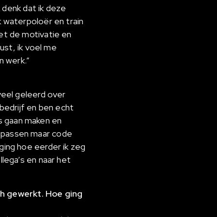
k denk dat ik deze
k waterpoloër en train
oet de motivatie en
rust, ik voel me
n werk.”
 veel geleerd over
 bedrijf en ben echt
es gaan maken en
oepassen maar code
ging hoe eerder ik zeg
llega’s en naar het
ch gewerkt. Hoe ging