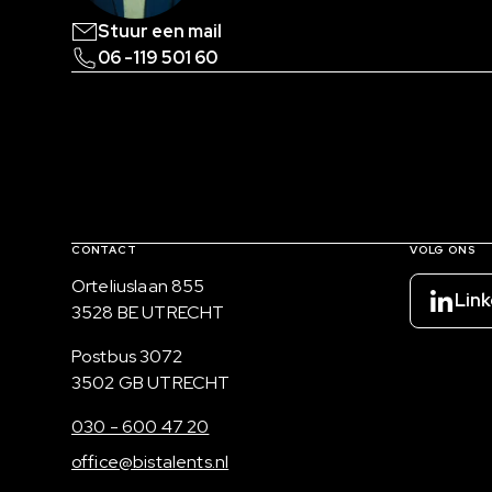
Stuur een mail
06 -119 501 60
Contact, verdere links en colofon
CONTACT
VOLG ONS
Bezoekadres
Orteliuslaan 855
Link
3528 BE UTRECHT
Postadres
Postbus 3072
3502 GB UTRECHT
030 - 600 47 20
office@bistalents.nl