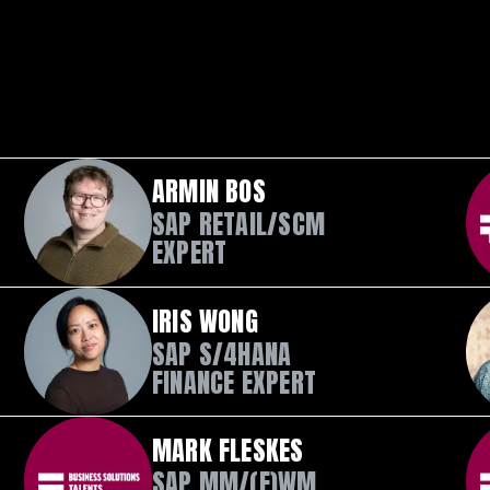
ARMIN BOS
SAP RETAIL/SCM
EXPERT
IRIS WONG
SAP S/4HANA
FINANCE EXPERT
MARK FLESKES
SAP MM/(E)WM