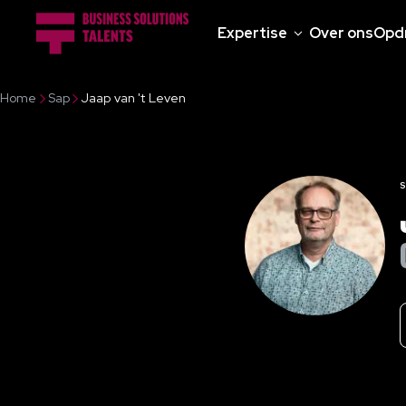
Expertise
Over ons
Opd
Home
Sap
Jaap van 't Leven
S