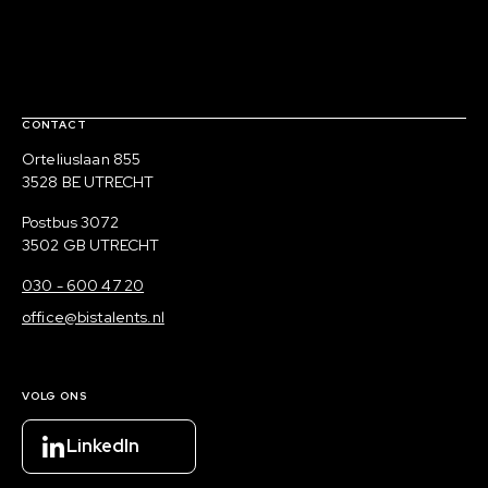
Contact, verdere links en colofon
CONTACT
Bezoekadres
Orteliuslaan 855
3528 BE UTRECHT
Postadres
Postbus 3072
3502 GB UTRECHT
030 - 600 47 20
office@bistalents.nl
VOLG ONS
LinkedIn