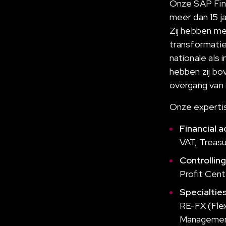
Onze SAP Fin
meer dan 15 j
Zij hebben me
transformatie
nationale als 
hebben zij bov
overgang van
Onze experti
Financial a
VAT, Treasu
Controlling
Profit Cent
Specialtie
RE-FX (Fle
Management