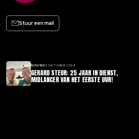
Stuur een mail
Gerelateerde artikelen
NIEUWS
3 OKTOBER 2024
GERARD STEUR: 25 JAAR IN DIENST,
MIDLANCER VAN HET EERSTE UUR!