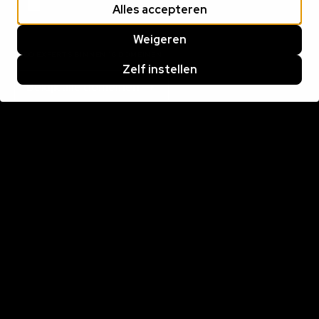
Alles accepteren
Weigeren
1000 EXPERTS BINNEN 16 DOMEINEN
Zelf instellen
Bekijk alle domeinen
MIDLANCEN
Het midlance-model biedt het beste van twee werelden
Alles over midlancen
Cookie statement
Privacy statement
Cookies beheren