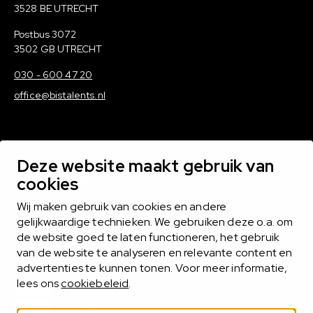
3528 BE UTRECHT
Postadres
Postbus 3072
3502 GB UTRECHT
030 - 600 47 20
office@bistalents.nl
VOLG ONS
Deze website maakt gebruik van
LinkedIn
cookies
Wij maken gebruik van cookies en andere
gelijkwaardige technieken. We gebruiken deze o.a. om
de website goed te laten functioneren, het gebruik
van de website te analyseren en relevante content en
advertenties te kunnen tonen. Voor meer informatie,
ONDERDEEL VAN
lees ons
cookiebeleid
.