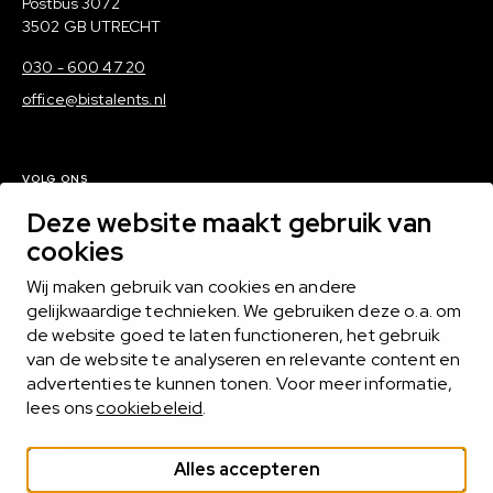
Postadres
Postbus 3072
3502 GB UTRECHT
030 - 600 47 20
office@bistalents.nl
VOLG ONS
Deze website maakt gebruik van
LinkedIn
cookies
Wij maken gebruik van cookies en andere
gelijkwaardige technieken. We gebruiken deze o.a. om
de website goed te laten functioneren, het gebruik
van de website te analyseren en relevante content en
ONDERDEEL VAN
advertenties te kunnen tonen. Voor meer informatie,
lees ons
cookiebeleid
.
Alles accepteren