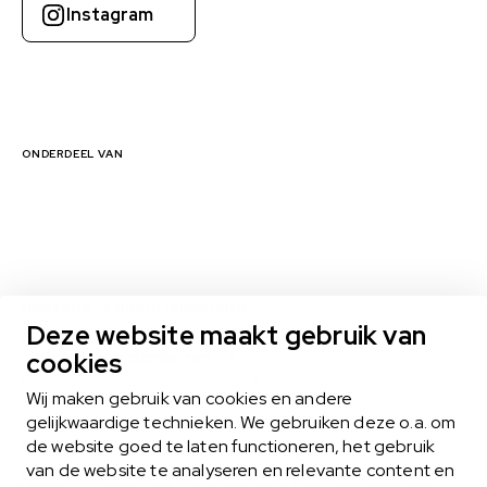
Instagram
ONDERDEEL VAN
1000 EXPERTS BINNEN 16 DOMEINEN
Deze website maakt gebruik van
cookies
Bekijk alle domeinen
Wij maken gebruik van cookies en andere
gelijkwaardige technieken. We gebruiken deze o.a. om
de website goed te laten functioneren, het gebruik
MIDLANCEN
van de website te analyseren en relevante content en
Het midlance-model biedt het beste van twee werelden