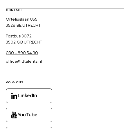
Contact, verdere links en colofon
CONTACT
Bezoekadres
Orteliuslaan 855
3528 BE UTRECHT
Postadres
Postbus 3072
3502 GB UTRECHT
030 - 890 54 30
office@ldtalents.nl
VOLG ONS
LinkedIn
YouTube