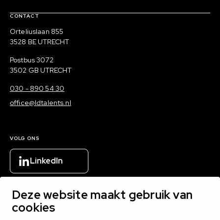
Contact, verdere links en colofon
CONTACT
Bezoekadres
Orteliuslaan 855
3528 BE UTRECHT
Postadres
Postbus 3072
3502 GB UTRECHT
030 - 890 54 30
office@ldtalents.nl
VOLG ONS
LinkedIn
Deze website maakt gebruik van
YouTube
cookies