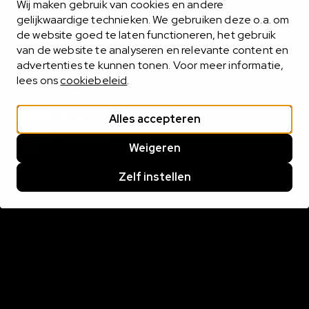
Wij maken gebruik van cookies en andere
Instagram
gelijkwaardige technieken. We gebruiken deze o.a. om
de website goed te laten functioneren, het gebruik
van de website te analyseren en relevante content en
advertenties te kunnen tonen. Voor meer informatie,
lees ons
cookiebeleid
.
ONDERDEEL VAN
Alles accepteren
Weigeren
Zelf instellen
1000 EXPERTS BINNEN 16 DOMEINEN
Bekijk alle domeinen
MIDLANCEN
Het midlance-model biedt het beste van twee werelden