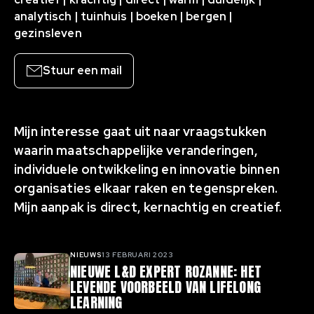
analytisch | tuinhuis | boeken | bergen |
gezinsleven
Stuur een mail
Mijn interesse gaat uit naar vraagstukken
waarin maatschappelijke veranderingen,
individuele ontwikkeling en innovatie binnen
organisaties elkaar raken en tegenspreken.
Mijn aanpak is direct, kernachtig en creatief.
NIEUWS
13 FEBRUARI 2023
Gerelateerde artikelen
NIEUWE L&D EXPERT ROZANNE: HET
LEVENDE VOORBEELD VAN LIFELONG
LEARNING