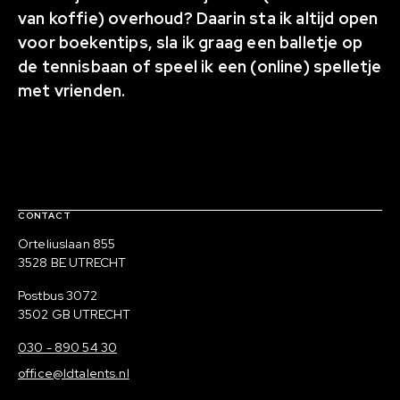
van koffie) overhoud? Daarin sta ik altijd open
voor boekentips, sla ik graag een balletje op
de tennisbaan of speel ik een (online) spelletje
met vrienden.
Contact, verdere links en colofon
CONTACT
Bezoekadres
Orteliuslaan 855
3528 BE UTRECHT
Postadres
Postbus 3072
3502 GB UTRECHT
030 - 890 54 30
office@ldtalents.nl