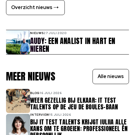
Overzicht nieuws
NIEUWS
27 JULI 2020
AUDY: EEN ANALIST IN HART EN
NIEREN
MEER NIEUWS
Alle nieuws
BLOG
16 JULI 2026
WEER GEZELLIG BIJ ELKAAR: IT TEST
TALENTS OP DE JEU DE BOULES-BAAN
INTERVIEW
15 JULI 2026
BIJ IT TEST TALENTS KRIJGT IULIIA ALLE
KANS OM TE GROEIEN: PROFESSIONEEL ÉN