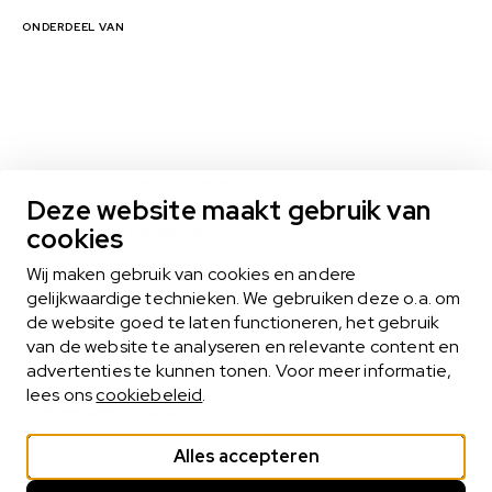
ONDERDEEL VAN
1000 EXPERTS BINNEN 16 DOMEINEN
Deze website maakt gebruik van
cookies
Bekijk alle domeinen
Wij maken gebruik van cookies en andere
gelijkwaardige technieken. We gebruiken deze o.a. om
de website goed te laten functioneren, het gebruik
MIDLANCEN
van de website te analyseren en relevante content en
Het midlance-model biedt het beste van twee werelden
advertenties te kunnen tonen. Voor meer informatie,
lees ons
cookiebeleid
.
Alles over midlancen
Alles accepteren