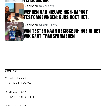
PERSOONLIJK
INTERVIEW
28 MEI 2026
WERKEN AAN NIEUWE HIGH-IMPACT
TESTOMGEVINGEN: GUUS DOET HET!
INTERVIEW
24 APRIL 2026
VAN TESTER NAAR REGISSEUR: HOE AI HET
VAK GAAT TRANSFORMEREN
Contact, verdere links en colofon
CONTACT
Bezoekadres
Orteliuslaan 855
3528 BE UTRECHT
Postadres
Postbus 3072
3502 GB UTRECHT
030 - 890 54 22