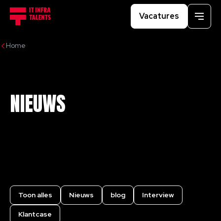
Vacatures
Menu
Home
NIEUWS
Toon alles
Nieuws
blog
Interview
Klantcase