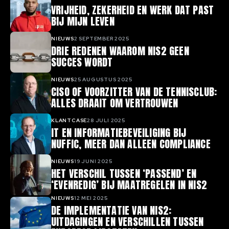
VRIJHEID, ZEKERHEID EN WERK DAT PAST
BIJ MIJN LEVEN
NIEUWS
2 SEPTEMBER 2025
DRIE REDENEN WAAROM NIS2 GEEN
SUCCES WORDT
NIEUWS
25 AUGUSTUS 2025
CISO OF VOORZITTER VAN DE TENNISCLUB:
ALLES DRAAIT OM VERTROUWEN
KLANTCASE
28 JULI 2025
IT EN INFORMATIEBEVEILIGING BIJ
NUFFIC, MEER DAN ALLEEN COMPLIANCE
NIEUWS
19 JUNI 2025
HET VERSCHIL TUSSEN ‘PASSEND’ EN
‘EVENREDIG’ BIJ MAATREGELEN IN NIS2
NIEUWS
12 MEI 2025
DE IMPLEMENTATIE VAN NIS2:
UITDAGINGEN EN VERSCHILLEN TUSSEN