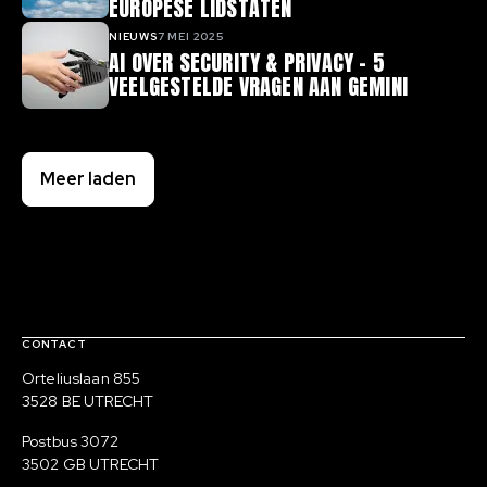
EUROPESE LIDSTATEN
NIEUWS
7 MEI 2025
AI OVER SECURITY & PRIVACY - 5
VEELGESTELDE VRAGEN AAN GEMINI
Meer laden
Contact, verdere links en colofon
CONTACT
Bezoekadres
Orteliuslaan 855
3528 BE UTRECHT
Postadres
Postbus 3072
3502 GB UTRECHT