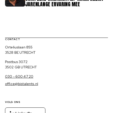
JARENLANGE ERVARING MEE
Contact, verdere links en colofon
CONTACT
Bezoekadres
Orteliuslaan 855
3528 BE UTRECHT
Postadres
Postbus 3072
3502 GB UTRECHT
030 - 600 47 20
office@bistalents.nl
VOLG ONS