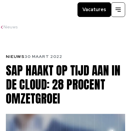
Vacatures
Menu
Nieuws
NIEUWS
30 MAART 2022
SAP
HAAKT
OP
TIJD
AAN
IN
DE
CLOUD:
28
PROCENT
OMZETGROEI