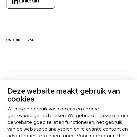
LinkedIn
ONDERDEEL VAN
1000 EXPERTS BINNEN 16 DOMEINEN
Deze website maakt gebruik van
Bekijk alle domeinen
cookies
Wij maken gebruik van cookies en andere
gelijkwaardige technieken. We gebruiken deze o.a. om
de website goed te laten functioneren, het gebruik
MIDLANCEN
van de website te analyseren en relevante content en
Het midlance-model biedt het beste van twee werelden
advertenties te kunnen tonen. Voor meer informatie,