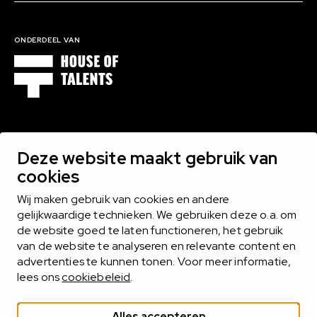
ONDERDEEL VAN
1000 EXPERTS BINNEN 16 DOMEINEN
Deze website maakt gebruik van
cookies
Bekijk alle domeinen
Wij maken gebruik van cookies en andere
gelijkwaardige technieken. We gebruiken deze o.a. om
de website goed te laten functioneren, het gebruik
MIDLANCEN
van de website te analyseren en relevante content en
Het midlance-model biedt het beste van twee werelden
advertenties te kunnen tonen. Voor meer informatie,
lees ons
cookiebeleid
.
Alles over midlancen
Alles accepteren