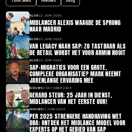
Toon alles
Nieuws
blog
BLOG
22 JUNI 2026
MIDLANCER ALEXIS WAAGDE DE SPRONG
NAAR MADRID
BLOG
22 JUNI 2026
VAN LEGACY NAAR SAP: ZO TASTBAAR ALS
DE RETAIL WORDT HET VOOR ARMIN NOOIT
BLOG
22 JUNI 2026
SAP-MIGRATIES VOOR EEN GROTE,
COMPLEXE ORGANISATIE? MARK NEEMT
JARENLANGE ERVARING MEE
NIEUWS
3 OKTOBER 2024
GERARD STEUR: 25 JAAR IN DIENST,
MIDLANCER VAN HET EERSTE UUR!
NIEUWS
17 JUNI 2024
PER 2025 STRENGERE HANDHAVING WET
DBA: ONTDEK HET MIDLANCE MODEL VOOR
EXPERTS OP HET GEBIED VAN SAP