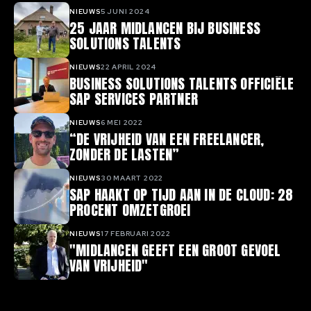
NIEUWS
5 JUNI 2024
25 JAAR MIDLANCEN BIJ BUSINESS
SOLUTIONS TALENTS
NIEUWS
22 APRIL 2024
BUSINESS SOLUTIONS TALENTS OFFICIËLE
SAP SERVICES PARTNER
NIEUWS
6 MEI 2022
“DE VRIJHEID VAN EEN FREELANCER,
ZONDER DE LASTEN”
NIEUWS
30 MAART 2022
SAP HAAKT OP TIJD AAN IN DE CLOUD: 28
PROCENT OMZETGROEI
NIEUWS
17 FEBRUARI 2022
"MIDLANCEN GEEFT EEN GROOT GEVOEL
VAN VRIJHEID"