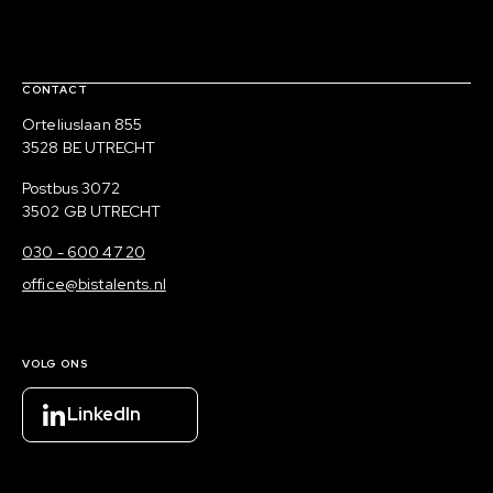
Contact, verdere links en colofon
CONTACT
Bezoekadres
Orteliuslaan 855
3528 BE UTRECHT
Postadres
Postbus 3072
3502 GB UTRECHT
030 - 600 47 20
office@bistalents.nl
VOLG ONS
LinkedIn