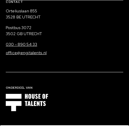
Contact, verdere links en colofon
CONTACT
Bezoek adres
Orteliuslaan 855
3528 BE UTRECHT
Post adres
Postbus 3072
3502 GB UTRECHT
030 - 890 54 33
office@engitalents.nl
ONDERDEEL VAN
1000 EXPERTS BINNEN 16 DOMEINEN