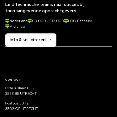
Leid technische teams naar succes bij
toonaangevende opdrachtgevers
Nederland
€9.000 - €12.000
HBO Bachelor
Midlance
Info & solliciteren
Contact, verdere links en colofon
CONTACT
Bezoek adres
Orteliuslaan 855
3528 BE UTRECHT
Post adres
Postbus 3072
3502 GB UTRECHT