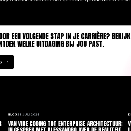
OOR EEN VOLGENDE STAP IN JE CARRIÈRE? BEKIJK
NTDEK WELKE UITDAGING BIJ JOU PAST.
s
BLOG
28 JULI 2026
K
R
VAN VIBE CODING TOT ENTERPRISE ARCHITECTUUR:
V
IN GESPREK MET ALESSANDRO OVER DE REALITEIT
L