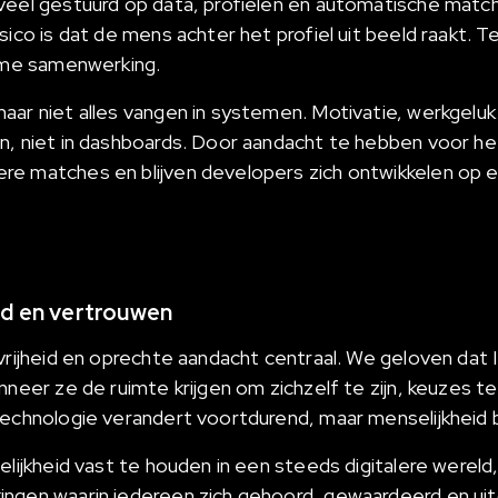
veel gestuurd op data, profielen en automatische match
ico is dat de mens achter het profiel uit beeld raakt. Ter
zame samenwerking.
aar niet alles vangen in systemen. Motivatie, werkgelu
n, niet in dashboards. Door aandacht te hebben voor h
e matches en blijven developers zich ontwikkelen op ee
id en vertrouwen
 vrijheid en oprechte aandacht centraal. We geloven dat
nneer ze de ruimte krijgen om zichzelf te zijn, keuzes 
Technologie verandert voortdurend, maar menselijkheid b
selijkheid vast te houden in een steeds digitalere werel
ingen waarin iedereen zich gehoord, gewaardeerd en ui