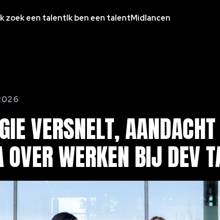
Ik zoek een talent
Ik ben een talent
Midlancen
2026
GIE
VERSNELT,
AANDACHT
A
OVER
WERKEN
BIJ
DEV
T