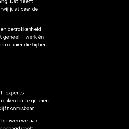
ing. Dat heeft
wijl juist daar de
k en betrokkenheid
et geheel — werk én
n manier die bij hen
 IT-experts
te maken en te groeien
lijft onmisbaar.
d, bouwen we aan
tgedaagd voelt.