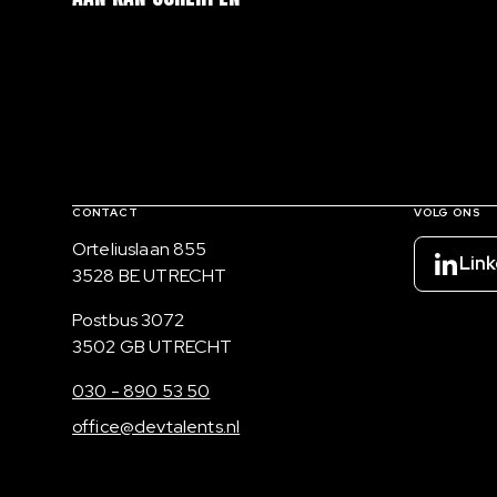
Contact, verdere links en colofon
CONTACT
VOLG ONS
Bezoekadres
Orteliuslaan 855
Link
3528 BE UTRECHT
Postadres
Postbus 3072
3502 GB UTRECHT
030 - 890 53 50
office@devtalents.nl