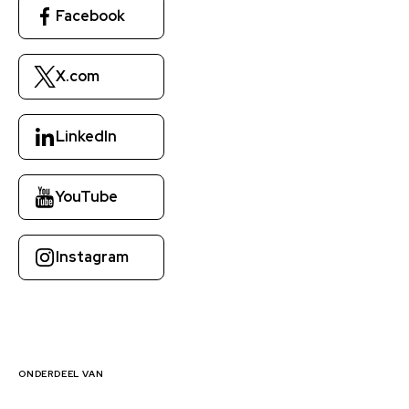
Facebook
Maximaal 5
bestanden.
32
MB
X.com
limiet.
Toegestane
types: pdf,
doc, docx,
LinkedIn
jpg, odt.
Opmerking
YouTube
Instagram
ONDERDEEL VAN