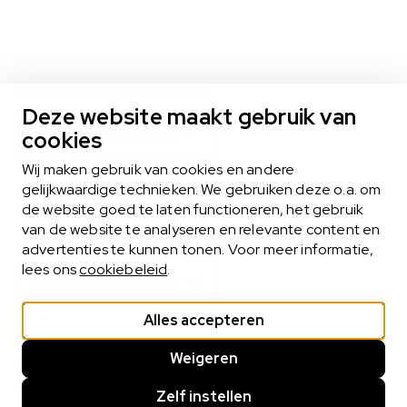
Ik ga akkoord
met de
privacy
voorwaarden
1000 EXPERTS BINNEN 16 DOMEINEN
Deze website maakt gebruik van
Bekijk alle domeinen
cookies
Wij maken gebruik van cookies en andere
gelijkwaardige technieken. We gebruiken deze o.a. om
de website goed te laten functioneren, het gebruik
MIDLANCEN
van de website te analyseren en relevante content en
Het midlance-model biedt het beste van twee werelden
advertenties te kunnen tonen. Voor meer informatie,
lees ons
cookiebeleid
.
Alles over midlancen
Alles accepteren
Weigeren
Cookie statement
Privacy statement
Cookies beheren
Zelf instellen