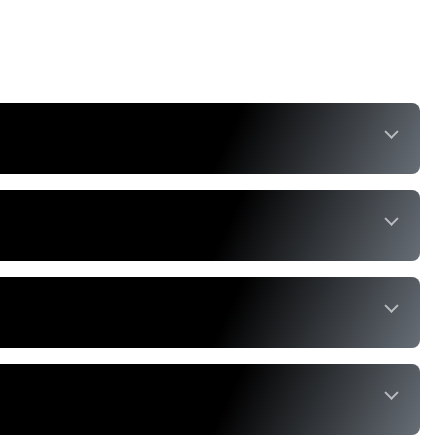
nze organisatie je aan? Stuur ons dan jouw
aag uit voor een kennismaking op ons kantoor!
g we je graag uit voor een tweede gesprek!
had? Dan doen wij je graag een voorstel. Welkom