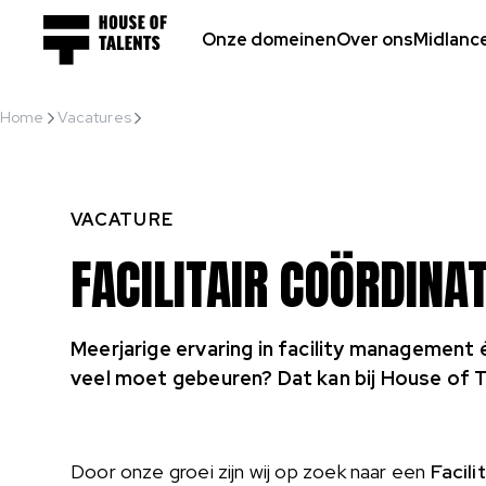
Onze domeinen
Over ons
Midlanc
Home
Vacatures
Facilitair Coördinator
VACATURE
FACILITAIR COÖRDINA
Meerjarige ervaring in facility management é
veel moet gebeuren? Dat kan bij House of T
Door onze groei zijn wij op zoek naar een
Facili