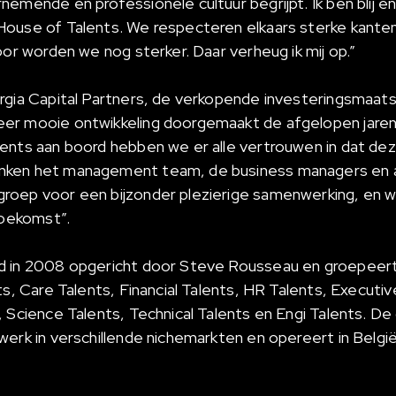
emende en professionele cultuur begrijpt. Ik ben blij e
House of Talents. We respecteren elkaars sterke kante
oor worden we nog sterker. Daar verheug ik mij op.”
rgia Capital Partners, de verkopende investeringsmaat
er mooie ontwikkeling doorgemaakt de afgelopen jare
ents aan boord hebben we er alle vertrouwen in dat deze
ken het management team, de business managers en a
roep voor een bijzonder plezierige samenwerking, en w
toekomst”.
d in 2008 opgericht door Steve Rousseau en groepeert 
ts, Care Talents, Financial Talents, HR Talents, Executiv
, Science Talents, Technical Talents en Engi Talents. D
erk in verschillende nichemarkten en opereert in België,