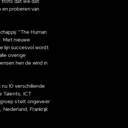
n trots dat we dat
n en proberen van
schappij: “The Human
n. Met nieuwe
 lijn succesvol wordt
lle overige
ensen hen de wind in
nu 10 verschillende
e Talents, ICT
e groep stelt ongeveer
 Nederland, Frankrijk