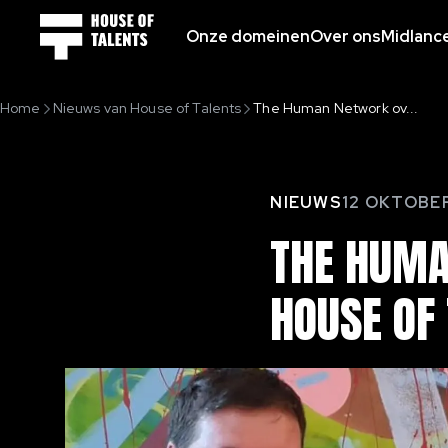
Onze domeinen
Over ons
Midlanc
Home
Nieuws van House of Talents
The Human Network ov...
NIEUWS
12 OKTOBER
THE
HUM
HOUSE
OF