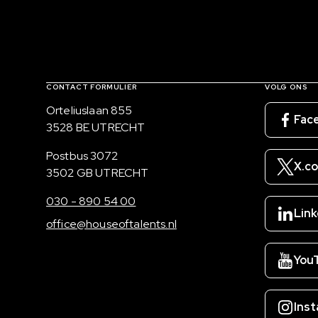
Contact, verdere links en colofon
CONTACT FORMULIER
VOLG ONS
Bezoekadres
Orteliuslaan 855
Fac
3528 BE UTRECHT
Postadres
Postbus 3072
X.c
3502 GB UTRECHT
030 - 890 54 00
Link
office@houseoftalents.nl
You
Ins