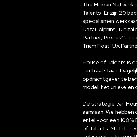
The Human Network wer
Talents. Er zijn 20 b
specialismen werkzaam
DataDolphins, Digital
Partner, ProcesConsu
TriamFloat, UX Partne
House of Talents is e
centraal staat. Dageli
opdrachtgever te beh
model: het unieke e
De strategie van Hous
aanslaan. We hebben d
enkel voor een 100% D
of Talents. Met de o
belangrijkste knelpun