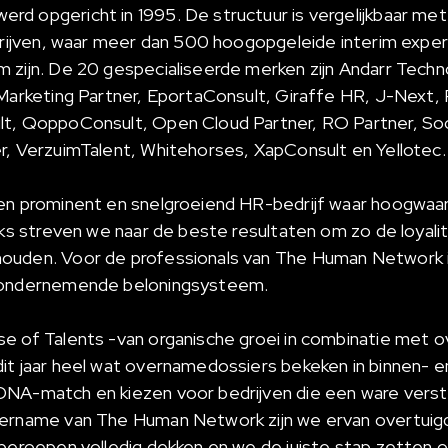
d opgericht in 1995. De structuur is vergelijkbaar met
edrijven, waar meer dan 500 hoogopgeleide interim expert
 zijn. De 20 gespecialiseerde merken zijn Andarr Techn
 Marketing Partner, EportaConsult, Giraffe HR, J-Next,
lt, QoppoConsult, Open Cloud Partner, RO Partner, Soc
r, VerzuimTalent, Whitehorses, XapConsult en Yellotec.
en prominent en snelgroeiend HR-bedrijf waar hoogwaard
jks streven we naar de beste resultaten om zo de loyalit
ouden. Voor de professionals van The Human Network i
n ondernemende beloningsysteem.
e of Talents -van organische groei in combinatie met o
it jaar heel wat overnamedossiers bekeken in binnen- e
NA-match en kiezen voor bedrijven die een ware verste
vername van The Human Network zijn we ervan overtuig
tberoepen volledig dekken en we de juiste stap zetten 