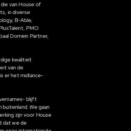
 die van House of
s, in diverse
ology, B-Able,
 PlusTalent, PMO
iaal Domein Partner,
ige kwaliteit
eit van de
s er het midlance-
vernames- blijft
n buitenland. We gaan
rking zijn voor House
d dat we de
om onze internationale