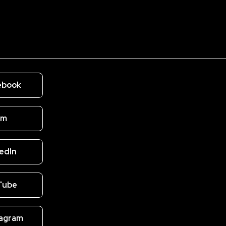
ebook
om
edIn
Tube
tagram