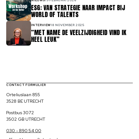
NIEUWS
19 FEBRUARI 2026
ESG: VAN STRATEGIE NAAR IMPACT BIJ
WORLD OF TALENTS
INTERVIEW
18 NOVEMBER 2025
“MET NAME DE VEELZIJDIGHEID VIND IK
HEEL LEUK”
Contact, verdere links en colofon
CONTACT FORMULIER
Bezoekadres
Orteliuslaan 855
3528 BE UTRECHT
Postadres
Postbus 3072
3502 GB UTRECHT
030 - 890 54 00