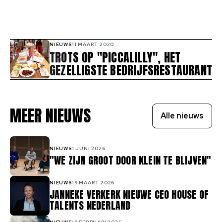
NIEUWS
11 MAART 2020
TROTS OP "PICCALILLY", HET
GEZELLIGSTE BEDRIJFSRESTAURANT
MEER NIEUWS
Alle nieuws
NIEUWS
1 JUNI 2026
"WE ZIJN GROOT DOOR KLEIN TE BLIJVEN"
NIEUWS
19 MAART 2026
JANNEKE VERKERK NIEUWE CEO HOUSE OF
TALENTS NEDERLAND