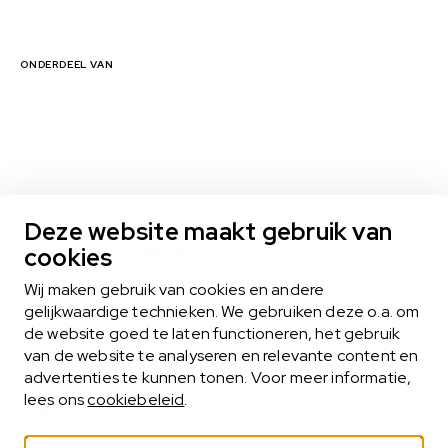
ONDERDEEL VAN
1000 EXPERTS BINNEN 16 DOMEINEN
Deze website maakt gebruik van
cookies
Bekijk alle domeinen
Wij maken gebruik van cookies en andere
gelijkwaardige technieken. We gebruiken deze o.a. om
de website goed te laten functioneren, het gebruik
MIDLANCEN
van de website te analyseren en relevante content en
Het midlance-model biedt het beste van twee werelden
advertenties te kunnen tonen. Voor meer informatie,
lees ons
cookiebeleid
.
Alles over midlancen