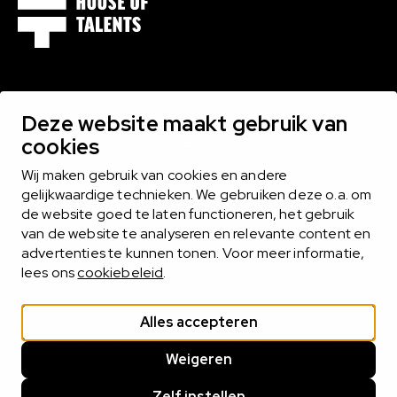
1000 EXPERTS BINNEN 16 DOMEINEN
Deze website maakt gebruik van
Bekijk alle domeinen
cookies
Wij maken gebruik van cookies en andere
gelijkwaardige technieken. We gebruiken deze o.a. om
de website goed te laten functioneren, het gebruik
MIDLANCEN
van de website te analyseren en relevante content en
Het midlance-model biedt het beste van twee werelden
advertenties te kunnen tonen. Voor meer informatie,
lees ons
cookiebeleid
.
Alles over midlancen
Alles accepteren
WE ZOEKEN INTERIM LEIDERS VOOR HET
Clo
Weigeren
Cookie statement
Privacy statement
VO!
Cookies beheren
Zelf instellen