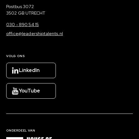
Postadres
Postbus 3072
3502 GB UTRECHT
030 - 890 54 15
office@leadershiptalents.nl
VOLG ONS
LinkedIn
YouTube
ONDERDEEL VAN