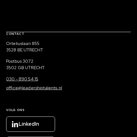
Contact, verdere links en colofon
CONTACT
Bezoekadres
Orteliuslaan 855
3528 BE UTRECHT
Postadres
Postbus 3072
3502 GB UTRECHT
030 - 890 54 15
office@leadershiptalents.nl
VOLG ONS
LinkedIn