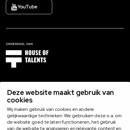
YouTube
ONDERDEEL VAN
1000 EXPERTS BINNEN 16 DOMEINEN
Deze website maakt gebruik van
cookies
Bekijk alle domeinen
Wij maken gebruik van cookies en andere
gelijkwaardige technieken. We gebruiken deze o.a. om
de website goed te laten functioneren, het gebruik
MIDLANCEN
van de website te analyseren en relevante content en