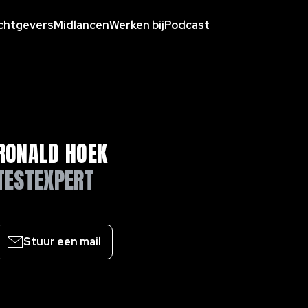
chtgevers
Midlancen
Werken bij
Podcast
RONALD HOEK
TESTEXPERT
Stuur een mail