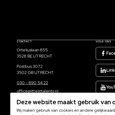
Contact, verdere links en colofon
CONTACT
VOLG ONS
Bezoekadres
Orteliuslaan 855
Fac
3528 BE UTRECHT
Postadres
Postbus 3072
Link
3502 GB UTRECHT
030 - 890 54 22
You
office@ittesttalents.nl
Deze website maakt gebruik van 
Ins
Wij maken gebruik van cookies en andere gelijkwaar