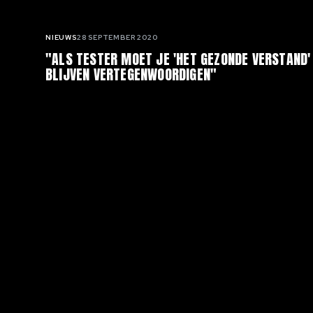
NIEUWS
28 SEPTEMBER 2020
Gerelateerde artikelen
"ALS TESTER MOET JE 'HET GEZONDE VERSTAND'
BLIJVEN VERTEGENWOORDIGEN"