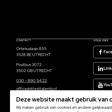
Contact, verdere links en colofon
CONTACT
VOLG ONS
Bezoekadres
Orteliuslaan 855
Fac
3528 BE UTRECHT
Postadres
Postbus 3072
Link
3502 GB UTRECHT
030 - 890 54 22
You
office@ittesttalents.nl
Deze website maakt gebruik van 
Ins
Wij maken gebruik van cookies en andere gelijkwaar