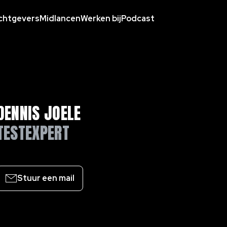
chtgevers
Midlancen
Werken bij
Podcast
DENNIS JOELE
TESTEXPERT
Stuur een mail