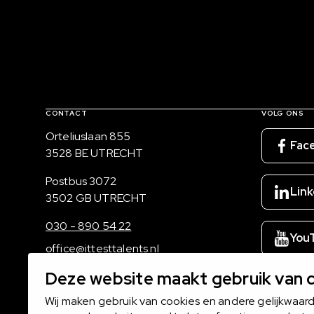
Contact, verdere links en colofon
CONTACT
VOLG ONS
Bezoekadres
Orteliuslaan 855
Fac
3528 BE UTRECHT
Postadres
Postbus 3072
Link
3502 GB UTRECHT
030 - 890 54 22
You
office@ittesttalents.nl
Deze website maakt gebruik van 
Ins
Wij maken gebruik van cookies en andere gelijkwaar