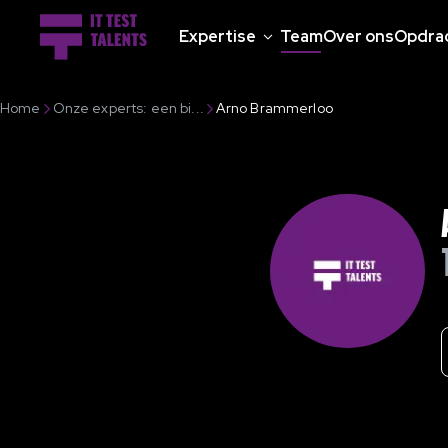
Expertise
Team
Over ons
Opdra
Home
Onze experts: een bi...
Arno Brammerloo