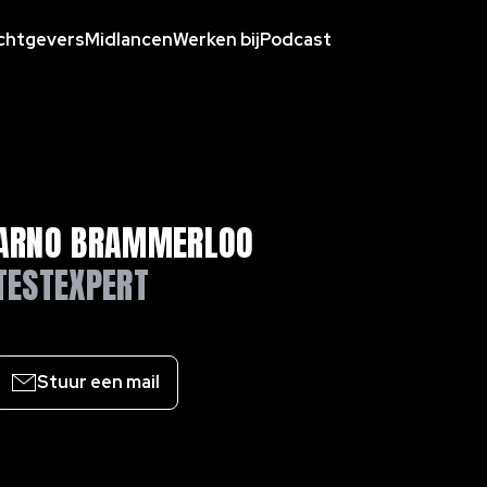
chtgevers
Midlancen
Werken bij
Podcast
ARNO BRAMMERLOO
TESTEXPERT
Stuur een mail