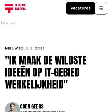
Vacatures
Menu
Nieuws
NIEUWS
2 JUNI 2021
"IK
MAAK
DE
WILDSTE
IDEEËN
OP
IT-GEBIED
WERKELIJKHEID"
COEN GEERS