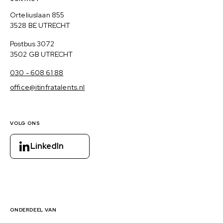
Contact, verdere links en colofon
Bezoekadres
Orteliuslaan 855
3528 BE UTRECHT
Postadres
Postbus 3072
3502 GB UTRECHT
030 - 608 61 88
office@itinfratalents.nl
VOLG ONS
LinkedIn
ONDERDEEL VAN