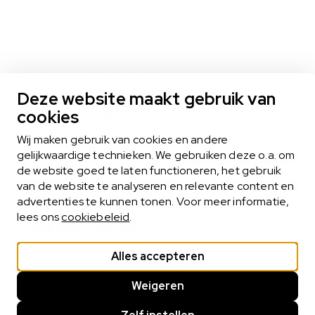
1000 EXPERTS BINNEN 16 DOMEINEN
Deze website maakt gebruik van
Bekijk alle domeinen
cookies
Wij maken gebruik van cookies en andere
gelijkwaardige technieken. We gebruiken deze o.a. om
de website goed te laten functioneren, het gebruik
MIDLANCEN
van de website te analyseren en relevante content en
Het midlance-model biedt het beste van twee werelden
advertenties te kunnen tonen. Voor meer informatie,
lees ons
cookiebeleid
.
Alles over midlancen
Alles accepteren
Weigeren
Cookie statement
Privacy statement
Cookies beheren