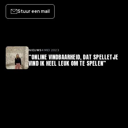
Stuur een mail
Gerelateerde artikelen
NIEUWS
4 MEI 2023
“ONLINE VINDBAARHEID, DAT SPELLETJE
VIND IK HEEL LEUK OM TE SPELEN”