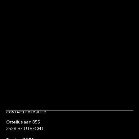
Contact, verdere links en colofon
CONTACT FORMULIER
Bezoekadres
Orteliuslaan 855
3528 BE UTRECHT