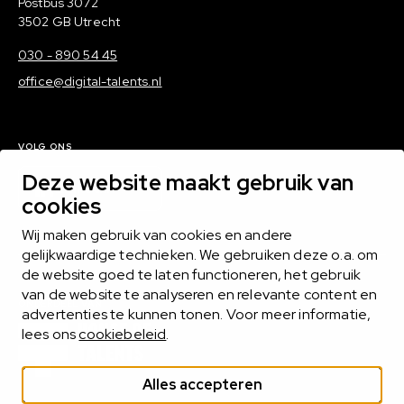
Postadres
Postbus 3072
3502 GB Utrecht
030 - 890 54 45
office@digital-talents.nl
VOLG ONS
Deze website maakt gebruik van
LinkedIn
cookies
Wij maken gebruik van cookies en andere
gelijkwaardige technieken. We gebruiken deze o.a. om
de website goed te laten functioneren, het gebruik
van de website te analyseren en relevante content en
ONDERDEEL VAN
advertenties te kunnen tonen. Voor meer informatie,
lees ons
cookiebeleid
.
Alles accepteren