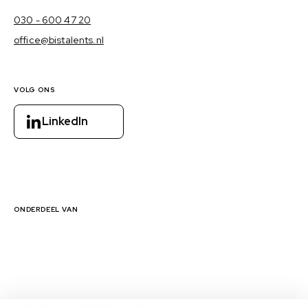
030 - 600 47 20
office@bistalents.nl
VOLG ONS
LinkedIn
ONDERDEEL VAN
1000 EXPERTS BINNEN 16 DOMEINEN